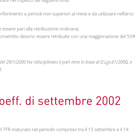
are nel rispetto dei seguenti limiti:
 riferimento a periodi non superiori al mese e da utilizzare nell’arco
 essere pari alla retribuzione ordinaria;
 consentito devono essere retribuite con una maggiorazione del 50
o del 29/1/2000 ha ridisciplinato il part time in base al D.Lgs.61/2000
,
e
i.
oeff. di settembre 2002
 del TFR maturato nel periodo compreso tra il 15 settembre e il 14