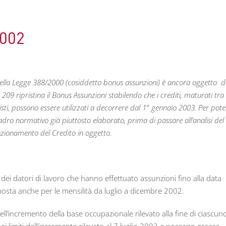
2002
7 della Legge 388/2000 (cosiddetto bonus assunzioni) è ancora oggetto d
 209 ripristina il Bonus Assunzioni stabilendo che i crediti, maturati tra 
visti, possono essere utilizzati a decorrere dal 1° gennaio 2003. Per pote
ro normativo già piuttosto elaborato, prima di passare all’analisi del
zionamento del Credito in oggetto.
ti dei datori di lavoro che hanno effettuato assunzioni fino alla data
mposta anche per le mensilità da luglio a dicembre 2002.
dell’incremento della base occupazionale rilevato alla fine di ciascun