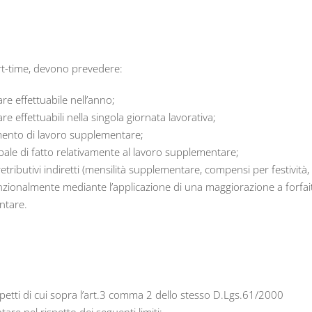
art-time, devono prevedere:
e effettuabile nell’anno;
 effettuabili nella singola giornata lavorativa;
imento di lavoro supplementare;
bale di fatto relativamente al lavoro supplementare;
retributivi indiretti (mensilità supplementare, compensi per festività,
nvenzionalmente mediante l’applicazione di una maggiorazione a forfai
ntare.
i aspetti di cui sopra l’art.3 comma 2 dello stesso D.Lgs.61/2000