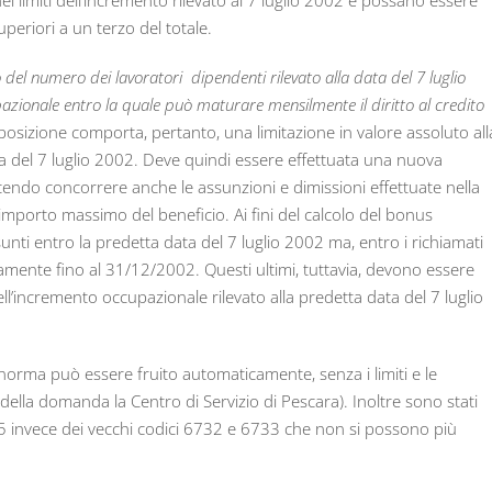
 limiti dell’incremento rilevato al 7 luglio 2002 e possano essere
uperiori a un terzo del totale.
 del numero dei lavoratori dipendenti rilevato alla data del 7 luglio
zionale entro la quale può maturare mensilmente il diritto al credito
sposizione comporta, pertanto, una limitazione in valore assoluto all
ata del 7 luglio 2002. Deve quindi essere effettuata una nuova
cendo concorrere anche le assunzioni e dimissioni effettuate nella
l’importo massimo del beneficio. Ai fini del calcolo del bonus
nti entro la predetta data del 7 luglio 2002 ma, entro i richiamati
ivamente fino al 31/12/2002. Questi ultimi, tuttavia, devono essere
dell’incremento occupazionale rilevato alla predetta data del 7 luglio
 norma può essere fruito automaticamente, senza i limiti e le
della domanda la Centro di Servizio di Pescara). Inoltre sono stati
6745 invece dei vecchi codici 6732 e 6733 che non si possono più