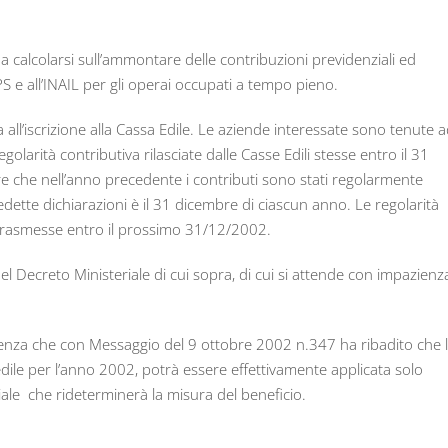
a calcolarsi sull’ammontare delle contribuzioni previdenziali ed
NPS e all’INAIL per gli operai occupati a tempo pieno.
 all’iscrizione alla Cassa Edile. Le aziende interessate sono tenute 
golarità contributiva rilasciate dalle Casse Edili stesse entro il 31
e che nell’anno precedente i contributi sono stati regolarmente
redette dichiarazioni è il 31 dicembre di ciascun anno. Le regolarità
 trasmesse entro il prossimo 31/12/2002.
l Decreto Ministeriale di cui sopra, di cui si attende con impazienz
idenza che con Messaggio del 9 ottobre 2002 n.347 ha ribadito che 
 edile per l’anno 2002, potrà essere effettivamente applicata solo
ale che rideterminerà la misura del beneficio.