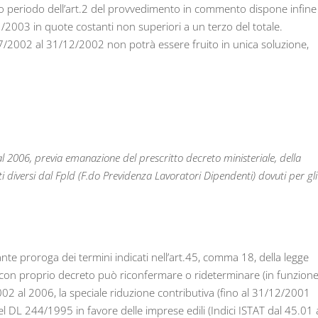
ltimo periodo dell’art.2 del provvedimento in commento dispone infine
1/2003 in quote costanti non superiori a un terzo del totale.
7/2002 al 31/12/2002 non potrà essere fruito in unica soluzione,
l 2006, previa emanazione del prescritto decreto ministeriale, della
ti diversi dal Fpld (F.do Previdenza Lavoratori Dipendenti) dovuti per gli
nte proroga dei termini indicati nell’art.45, comma 18, della legge
o, con proprio decreto può riconfermare o rideterminare (in funzion
 2002 al 2006, la speciale riduzione contributiva (fino al 31/12/2001
del DL 244/1995 in favore delle imprese edili (Indici ISTAT dal 45.01 