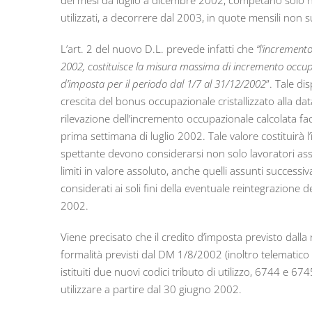
dei mesi da luglio a dicembre 2002, competano solo nei
utilizzati, a decorrere dal 2003, in quote mensili non s
L’art. 2 del nuovo D.L. prevede infatti che
“l’incremento
2002, costituisce la misura massima di incremento occupa
d’imposta per il periodo dal 1/7 al 31/12/2002
”. Tale di
crescita del bonus occupazionale cristallizzato alla d
rilevazione dell’incremento occupazionale calcolata fa
prima settimana di luglio 2002. Tale valore costituirà 
spettante devono considerarsi non solo lavoratori assu
limiti in valore assoluto, anche quelli assunti success
considerati ai soli fini della eventuale reintegrazione 
2002.
Viene precisato che il credito d’imposta previsto dalla
formalità previsti dal DM 1/8/2002 (inoltro telematico 
istituiti due nuovi codici tributo di utilizzo, 6744 e 
utilizzare a partire dal 30 giugno 2002.