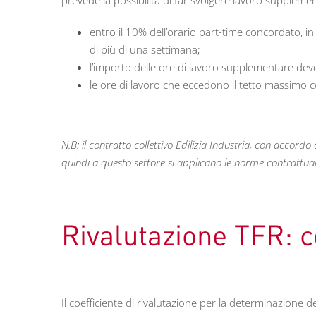
prevede la possibilità di far svolgere lavoro supplement
entro il 10% dell’orario part-time concordato, in
di più di una settimana;
l’importo delle ore di lavoro supplementare deve
le ore di lavoro che eccedono il tetto massimo
N.B: il contratto collettivo Edilizia Industria, con accord
quindi a questo settore si applicano le norme contrattual
Rivalutazione TFR: c
Il coefficiente di rivalutazione per la determinazione