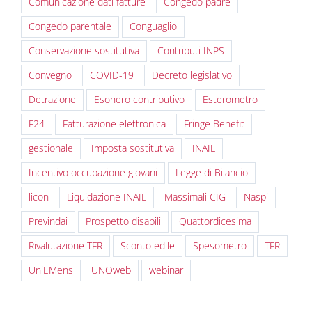
Comunicazione dati fatture
Congedo padre
Congedo parentale
Conguaglio
Conservazione sostitutiva
Contributi INPS
Convegno
COVID-19
Decreto legislativo
Detrazione
Esonero contributivo
Esterometro
F24
Fatturazione elettronica
Fringe Benefit
gestionale
Imposta sostitutiva
INAIL
Incentivo occupazione giovani
Legge di Bilancio
licon
Liquidazione INAIL
Massimali CIG
Naspi
Previndai
Prospetto disabili
Quattordicesima
Rivalutazione TFR
Sconto edile
Spesometro
TFR
UniEMens
UNOweb
webinar