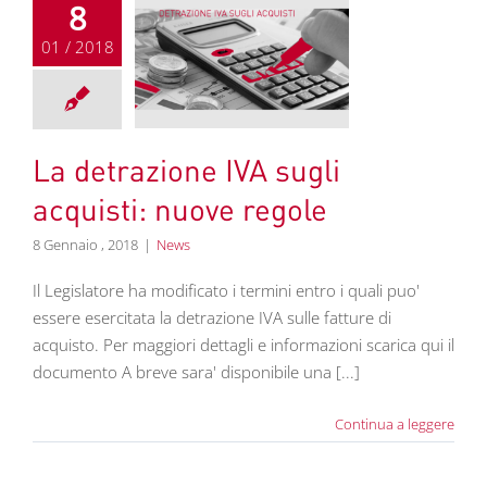
8
01 / 2018
azione IVA sugli
i: nuove regole
News
La detrazione IVA sugli
acquisti: nuove regole
8 Gennaio , 2018
|
News
Il Legislatore ha modificato i termini entro i quali puo'
essere esercitata la detrazione IVA sulle fatture di
acquisto. Per maggiori dettagli e informazioni scarica qui il
documento A breve sara' disponibile una [...]
Continua a leggere