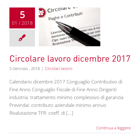
5
01 / 2018
olare lavoro
embre 2017
colari lavoro
Circolare lavoro dicembre 2017
5 Gennaio , 2018
|
Circolari lavoro
Calendario dicembre 2017 Conguaglio Contributivo di
Fine Anno Conguaglio Fiscale di Fine Anno Dirigenti
industria: trattamento minimo complessivo di garanzia
Previndai: contributo aziendale minimo annuo
Rivalutazione TFR: coeff. di [...]
Continua a leggere