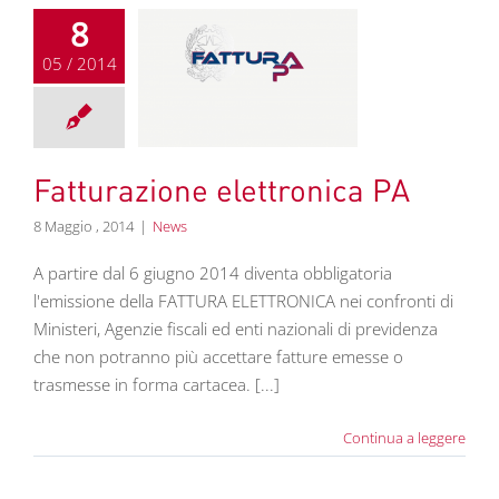
8
05 / 2014
ione elettronica
PA
News
Fatturazione elettronica PA
8 Maggio , 2014
|
News
A partire dal 6 giugno 2014 diventa obbligatoria
l'emissione della FATTURA ELETTRONICA nei confronti di
Ministeri, Agenzie fiscali ed enti nazionali di previdenza
che non potranno più accettare fatture emesse o
trasmesse in forma cartacea. [...]
Continua a leggere