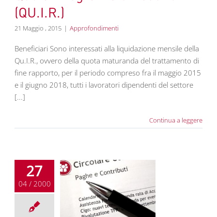
(QU.I.R.)
21 Maggio , 2015
|
Approfondimenti
Beneficiari Sono interessati alla liquidazione mensile della
Qu.I.R., ovvero della quota maturanda del trattamento di
fine rapporto, per il periodo compreso fra il maggio 2015
e il giugno 2018, tutti i lavoratori dipendenti del settore
[...]
Continua a leggere
27
04 / 2000
re lavoro aprile
2000
colari lavoro