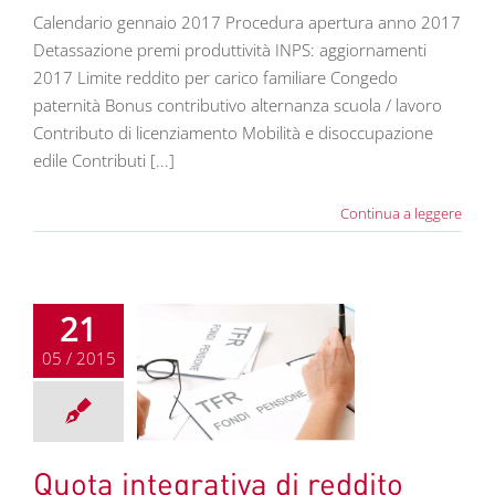
Calendario gennaio 2017 Procedura apertura anno 2017
Detassazione premi produttività INPS: aggiornamenti
2017 Limite reddito per carico familiare Congedo
paternità Bonus contributivo alternanza scuola / lavoro
Contributo di licenziamento Mobilità e disoccupazione
edile Contributi [...]
Continua a leggere
21
05 / 2015
integrativa di
ito (QU.I.R.)
rofondimenti
Quota integrativa di reddito