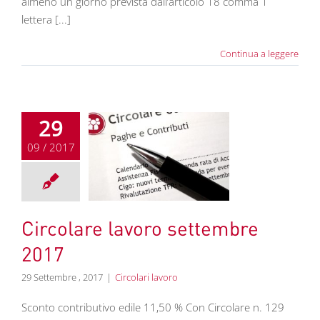
almeno un giorno prevista dall’articolo 18 comma 1
lettera [...]
Continua a leggere
29
09 / 2017
olare lavoro
tembre 2017
colari lavoro
Circolare lavoro settembre
2017
29 Settembre , 2017
|
Circolari lavoro
Sconto contributivo edile 11,50 % Con Circolare n. 129