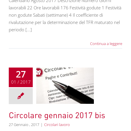
Calendario Agosto 2017 Descrizione Numero Giorni
lavorabili 22 Ore lavorabili 176 Festività godute 1 Festività
non godute Sabati (settimane) 4 Il coefficiente di
rivalutazione per la determinazione del TFR maturato nel
periodo [...]
Continua a leggere
27
01 / 2017
re gennaio 2017
bis
colari lavoro
Circolare gennaio 2017 bis
27 Gennaio , 2017
|
Circolari lavoro