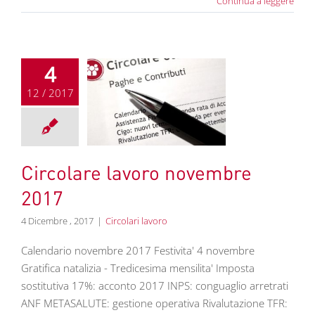
Continua a leggere
4
12 / 2017
olare lavoro
embre 2017
colari lavoro
Circolare lavoro novembre
2017
4 Dicembre , 2017
|
Circolari lavoro
Calendario novembre 2017 Festivita' 4 novembre
Gratifica natalizia - Tredicesima mensilita' Imposta
sostitutiva 17%: acconto 2017 INPS: conguaglio arretrati
ANF METASALUTE: gestione operativa Rivalutazione TFR: