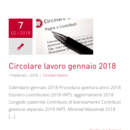
7
02 / 2018
olare lavoro
nnaio 2018
colari lavoro
Circolare lavoro gennaio 2018
7 Febbraio , 2018
|
Circolari lavoro
Calendario gennaio 2018 Procedura apertura anno 2018
Esonero contributivo 2018 INPS: aggiornamenti 2018
Congedo paternità Contributo di licenziamento Contributi
gestione separata 2018 INPS: Minimali Massimali 2018
[...]