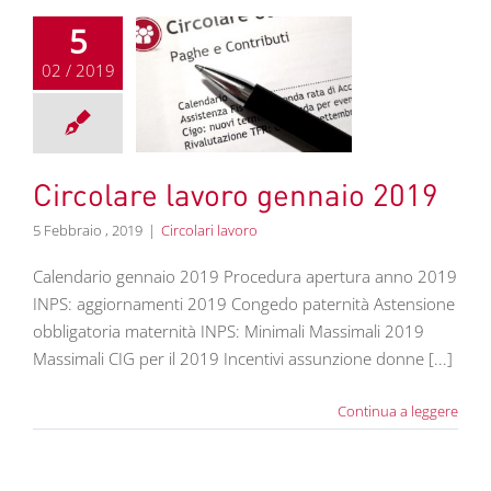
5
02 / 2019
olare lavoro
nnaio 2019
colari lavoro
Circolare lavoro gennaio 2019
5 Febbraio , 2019
|
Circolari lavoro
Calendario gennaio 2019 Procedura apertura anno 2019
INPS: aggiornamenti 2019 Congedo paternità Astensione
obbligatoria maternità INPS: Minimali Massimali 2019
Massimali CIG per il 2019 Incentivi assunzione donne [...]
Continua a leggere