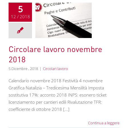
5
12 / 2018
olare lavoro
embre 2018
colari lavoro
Circolare lavoro novembre
2018
5 Dicembre , 2018
|
Circolari lavoro
Calendario novembre 2018 Festività 4 novembre
Gratifica Natalizia – Tredicesima Mensilità Imposta
sostitutiva 17%: acconto 2018 INPS: esonero ticket
licenziamento per cantieri edili Rivalutazione TFR:
coefficiente di ottobre 2018 [...]
Continua a leggere