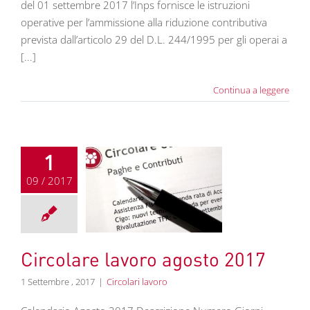
del 01 settembre 2017 l’Inps fornisce le istruzioni
operative per l’ammissione alla riduzione contributiva
prevista dall’articolo 29 del D.L. 244/1995 per gli operai a
[...]
Continua a leggere
1
09 / 2017
re lavoro agosto
2017
colari lavoro
Circolare lavoro agosto 2017
1 Settembre , 2017
|
Circolari lavoro