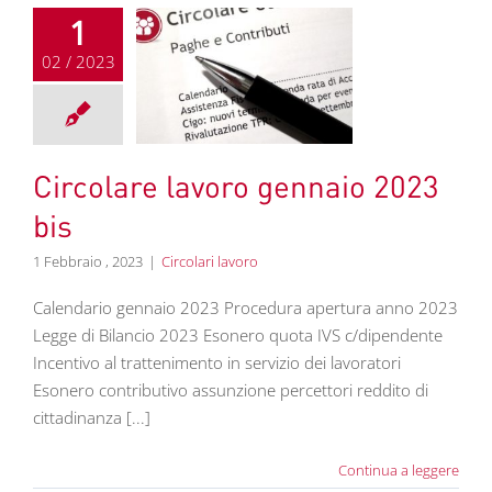
1
02 / 2023
olare lavoro
aio 2023 bis
colari lavoro
Circolare lavoro gennaio 2023
bis
1 Febbraio , 2023
|
Circolari lavoro
Calendario gennaio 2023 Procedura apertura anno 2023
Legge di Bilancio 2023 Esonero quota IVS c/dipendente
Incentivo al trattenimento in servizio dei lavoratori
Esonero contributivo assunzione percettori reddito di
cittadinanza [...]
Continua a leggere