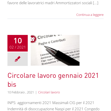
favore delle lavoratrici madri Ammortizzatori sociali [...]
Continua a leggere
10
02 / 2021
olare lavoro
aio 2021 bis
colari lavoro
Circolare lavoro gennaio 2021
bis
10 Febbraio , 2021
|
Circolari lavoro
INPS: aggiornamenti 2021 Massimali CIG per il 2021
Indennità di disoccupazione Naspi per il 2021 Congedo