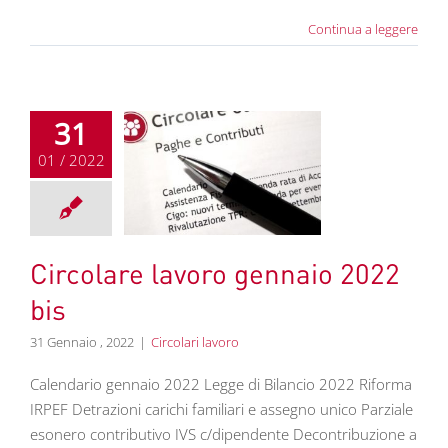
Continua a leggere
31
01 / 2022
olare lavoro
aio 2022 bis
colari lavoro
Circolare lavoro gennaio 2022
bis
31 Gennaio , 2022
|
Circolari lavoro
Calendario gennaio 2022 Legge di Bilancio 2022 Riforma
IRPEF Detrazioni carichi familiari e assegno unico Parziale
esonero contributivo IVS c/dipendente Decontribuzione a