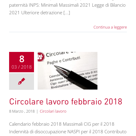
paternità INPS: Minimali Massimali 2021 Legge di Bilancio
2021 Ulteriore detrazione [...]
Continua a leggere
8
03 / 2018
olare lavoro
bbraio 2018
colari lavoro
Circolare lavoro febbraio 2018
8 Marzo , 2018
|
Circolari lavoro
Calendario febbraio 2018 Massimali CIG per il 2018
Indennità di disoccupazione NASPI per il 2018 Contributo