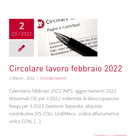
2
03 / 2022
olare lavoro
bbraio 2022
colari lavoro
Circolare lavoro febbraio 2022
2 Marzo , 2022
|
Circolari lavoro
Calendario febbraio 2022 INPS: aggiornamenti 2022
Massimali CIG per il 2022 Indennità di disoccupazione
Naspi per il 2022 Gestione Separata: aliquota
contributiva DIS COLL UniEMens: codice alfanumerico
unico CCNL [...]
Continua a leggere