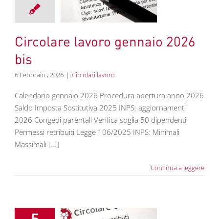
aio 2026 bis
colari lavoro
Circolare lavoro gennaio 2026
bis
6 Febbraio , 2026
|
Circolari lavoro
Calendario gennaio 2026 Procedura apertura anno 2026
Saldo Imposta Sostitutiva 2025 INPS: aggiornamenti
2026 Congedi parentali Verifica soglia 50 dipendenti
Permessi retribuiti Legge 106/2025 INPS: Minimali
Massimali [...]
Continua a leggere
5