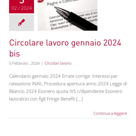
02 / 2024
olare lavoro
aio 2024 bis
colari lavoro
Circolare lavoro gennaio 2024
bis
5 Febbraio , 2024
|
Circolari lavoro
Calendario gennaio 2024 Errate corrige: Interessi per
rateazione INAIL Procedura apertura anno 2024 Legge di
Bilancio 2024 Esonero quota IVS c/dipendente Esonero
lavoratrici con figli Fringe Benefit [...]
Continua a leggere