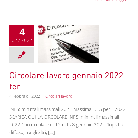
4
02 / 2022
olare lavoro
aio 2022 ter
colari lavoro
Circolare lavoro gennaio 2022
ter
4 Febbraio , 2022
|
Circolari lavoro
INPS: minimali massimali 2022 Massimali CIG per il 2022
SCARICA QUI LA CIRCOLARE INPS: minimali massimali
2022 Con circolare n. 15 del 28 gennaio 2022 l’Inps ha
diffuso, tra gli altri, [...]