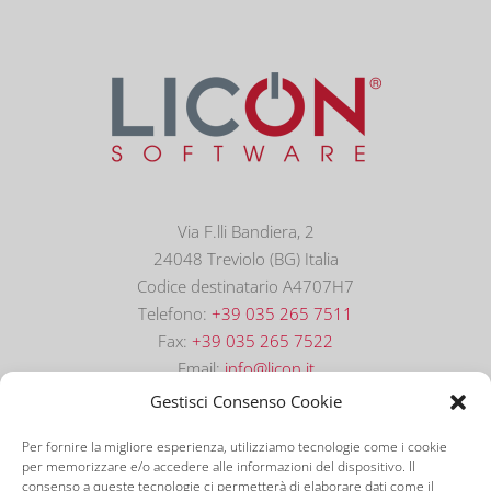
Via F.lli Bandiera, 2
24048 Treviolo (BG) Italia
Codice destinatario A4707H7
Telefono:
+39 035 265 7511
Fax:
+39 035 265 7522
Email:
info@licon.it
Gestisci Consenso Cookie
Per fornire la migliore esperienza, utilizziamo tecnologie come i cookie
per memorizzare e/o accedere alle informazioni del dispositivo. Il
consenso a queste tecnologie ci permetterà di elaborare dati come il