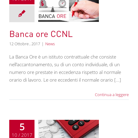
ca ore CCNL
News
Banca ore CCNL
12 Ottobre , 2017
|
News
La Banca Ore è un istituto contrattuale che consiste
nell’accantonamento, su di un conto individuale, di un
numero ore prestate in eccedenza rispetto al normale
orario di lavoro. Le ore eccedenti il normale orario [...]
Continua a leggere
5
10 / 2017
icazione dati