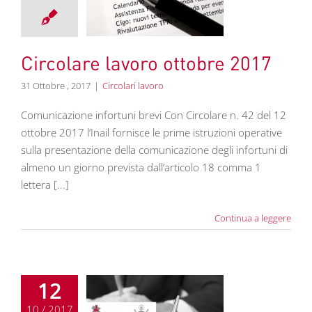
2017
colari lavoro
Circolare lavoro ottobre 2017
31 Ottobre , 2017
|
Circolari lavoro
Comunicazione infortuni brevi Con Circolare n. 42 del 12
ottobre 2017 l’Inail fornisce le prime istruzioni operative
sulla presentazione della comunicazione degli infortuni di
almeno un giorno prevista dall’articolo 18 comma 1
lettera [...]
Continua a leggere
12
10 / 2017