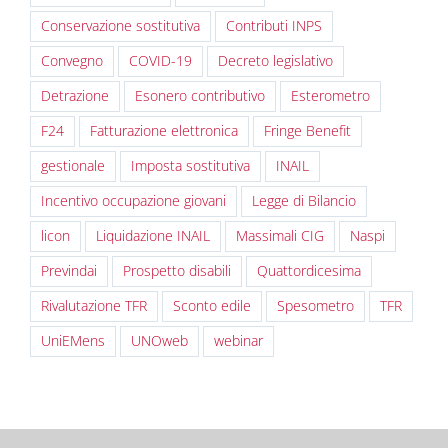
Conservazione sostitutiva
Contributi INPS
Convegno
COVID-19
Decreto legislativo
Detrazione
Esonero contributivo
Esterometro
F24
Fatturazione elettronica
Fringe Benefit
gestionale
Imposta sostitutiva
INAIL
Incentivo occupazione giovani
Legge di Bilancio
licon
Liquidazione INAIL
Massimali CIG
Naspi
Previndai
Prospetto disabili
Quattordicesima
Rivalutazione TFR
Sconto edile
Spesometro
TFR
UniEMens
UNOweb
webinar