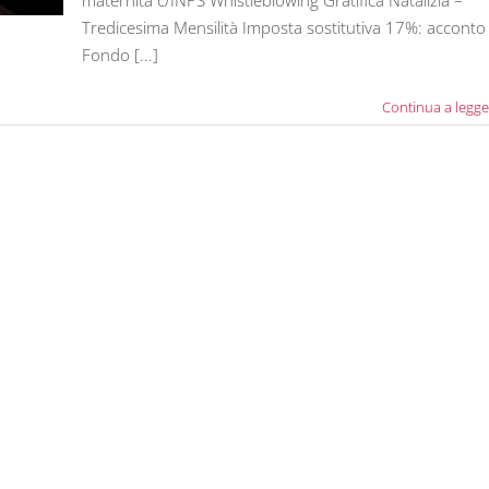
maternità c/INPS Whistleblowing Gratifica Natalizia –
Tredicesima Mensilità Imposta sostitutiva 17%: acconto
Fondo [...]
Continua a legge