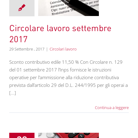
tembre 2017
colari lavoro
Circolare lavoro settembre
2017
29 Settembre , 2017
|
Circolari lavoro
Sconto contributivo edile 11,50 % Con Circolare n. 129
del 01 settembre 2017 l’Inps fornisce le istruzioni
operative per l’ammissione alla riduzione contributiva
prevista dall’articolo 29 del D.L. 244/1995 per gli operai a
[...]
Continua a leggere