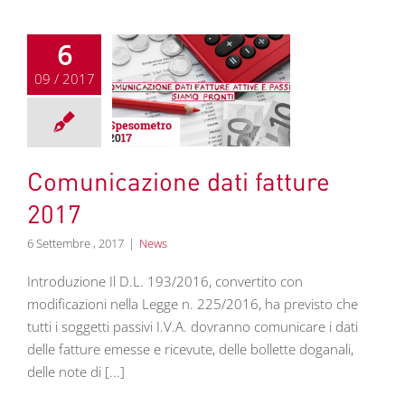
6
09 / 2017
icazione dati
tture 2017
News
Comunicazione dati fatture
2017
6 Settembre , 2017
|
News
Introduzione Il D.L. 193/2016, convertito con
modificazioni nella Legge n. 225/2016, ha previsto che
tutti i soggetti passivi I.V.A. dovranno comunicare i dati
delle fatture emesse e ricevute, delle bollette doganali,
delle note di [...]