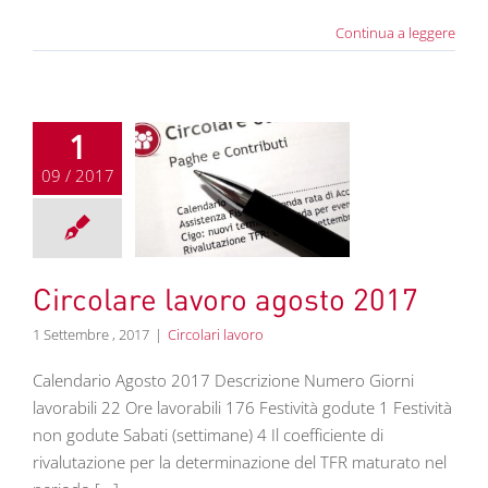
Continua a leggere
1
09 / 2017
re lavoro agosto
2017
colari lavoro
Circolare lavoro agosto 2017
1 Settembre , 2017
|
Circolari lavoro
Calendario Agosto 2017 Descrizione Numero Giorni
lavorabili 22 Ore lavorabili 176 Festività godute 1 Festività
non godute Sabati (settimane) 4 Il coefficiente di
rivalutazione per la determinazione del TFR maturato nel