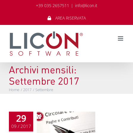
Salta
+39 035 2657511
|
info@licon.it
al
contenuto
AREA RISERVATA
Archivi mensili:
Settembre 2017
Home
2017
Settembre
29
09 / 2017
olare lavoro