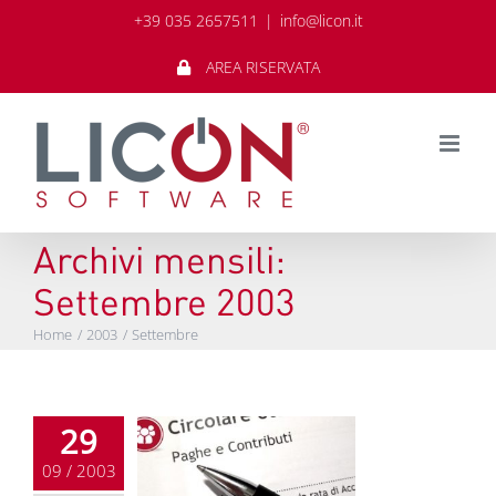
Salta
+39 035 2657511
|
info@licon.it
al
contenuto
AREA RISERVATA
Archivi mensili:
Settembre 2003
Home
2003
Settembre
29
09 / 2003
olare lavoro