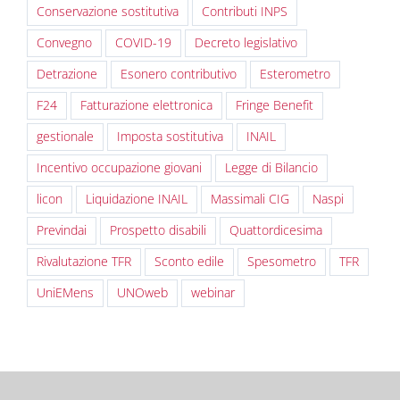
Conservazione sostitutiva
Contributi INPS
Convegno
COVID-19
Decreto legislativo
Detrazione
Esonero contributivo
Esterometro
F24
Fatturazione elettronica
Fringe Benefit
gestionale
Imposta sostitutiva
INAIL
Incentivo occupazione giovani
Legge di Bilancio
licon
Liquidazione INAIL
Massimali CIG
Naspi
Previndai
Prospetto disabili
Quattordicesima
Rivalutazione TFR
Sconto edile
Spesometro
TFR
UniEMens
UNOweb
webinar