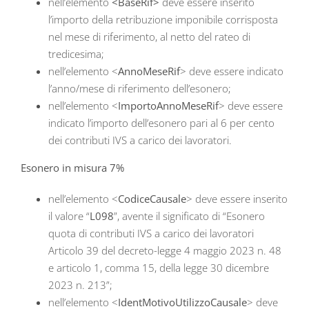
nell’elemento
<BaseRif>
deve essere inserito
l’importo della retribuzione imponibile corrisposta
nel mese di riferimento, al netto del rateo di
tredicesima;
nell’elemento <
AnnoMeseRif
> deve essere indicato
l’anno/mese di riferimento dell’esonero;
nell’elemento <
ImportoAnnoMeseRif
> deve essere
indicato l’importo dell’esonero pari al 6 per cento
dei contributi IVS a carico dei lavoratori.
Esonero in misura 7%
nell’elemento <
CodiceCausale
> deve essere inserito
il valore “
L098
”, avente il significato di “Esonero
quota di contributi IVS a carico dei lavoratori
Articolo 39 del decreto-legge 4 maggio 2023 n. 48
e articolo 1, comma 15, della legge 30 dicembre
2023 n. 213”;
nell’elemento <
IdentMotivoUtilizzoCausale
> deve