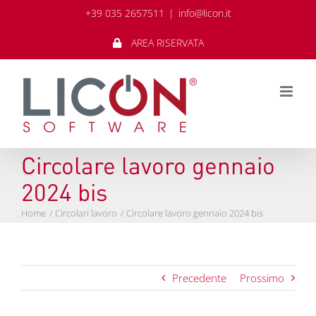
Salta
+39 035 2657511
|
info@licon.it
al
contenuto
AREA RISERVATA
Circolare lavoro gennaio
2024 bis
Home
Circolari lavoro
Circolare lavoro gennaio 2024 bis
Precedente
Prossimo