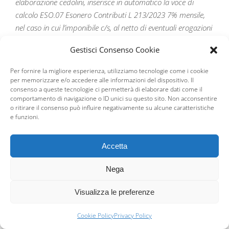
elaborazione cedolini, inserisce in automatico la voce di
calcolo ESO.07 Esonero Contributi L 213/2023 7% mensile,
nel caso in cui l’imponibile c/s, al netto di eventuali erogazioni
di tredicesima mensilità, non ecceda la somma di euro 1.923.
Gestisci Consenso Cookie
La voce di calcolo ESO.06 Esonero Contributi L 213/2023 6%
Per fornire la migliore esperienza, utilizziamo tecnologie come i cookie
mensile viene inserita nel caso in cui l’imponibile, sempre al
per memorizzare e/o accedere alle informazioni del dispositivo. Il
netto di eventuali erogazioni di tredicesima mensilità, ecceda
consenso a queste tecnologie ci permetterà di elaborare dati come il
comportamento di navigazione o ID unici su questo sito. Non acconsentire
il valore di euro 1.923 ma non quello di euro 2.692.
o ritirare il consenso può influire negativamente su alcune caratteristiche
e funzioni.
Nessuna voce di calcolo di esonero sarà inserita al
superamento della soglia di euro 2.692.
Accetta
Tutti gli esoneri saranno recuperati come somme a credito in
Nega
Info aggiuntive all’interno delle denunce UniEMens.
Visualizza le preferenze
Per le lavoratrici che godono dell’esonero contributivo di cui
al comma 180 dell’articolo 1 della Legge di Bilancio 2024,
Cookie Policy
Privacy Policy
ovvero dell’esonero contributivo del 100%, per le quali è stato