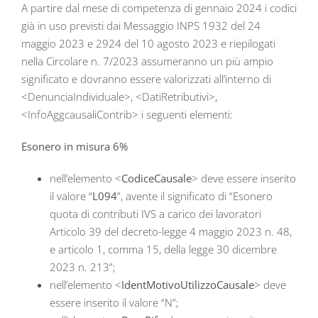
A partire dal mese di competenza di gennaio 2024 i codici
già in uso previsti dai Messaggio INPS 1932 del 24
maggio 2023 e 2924 del 10 agosto 2023 e riepilogati
nella Circolare n. 7/2023 assumeranno un più ampio
significato e dovranno essere valorizzati all’interno di
<DenunciaIndividuale>, <DatiRetributivi>,
<InfoAggcausaliContrib> i seguenti elementi:
Esonero in misura 6%
nell’elemento <
CodiceCausale
> deve essere inserito
il valore “
L094
”, avente il significato di “Esonero
quota di contributi IVS a carico dei lavoratori
Articolo 39 del decreto-legge 4 maggio 2023 n. 48,
e articolo 1, comma 15, della legge 30 dicembre
2023 n. 213”;
nell’elemento <
IdentMotivoUtilizzoCausale
> deve
essere inserito il valore “N”;