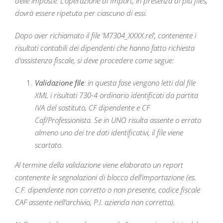
delle imposte. L’operazione di Import, in presenza di più files,
dovrà essere ripetuta per ciascuno di essi.
Dopo aver richiamato il file ‘M7304_XXXX.rel’, contenente i
risultati contabili dei dipendenti che hanno fatto richiesta
d’assistenza fiscale, si deve procedere come segue:
Validazione file
: in questa fase vengono letti dal file
XML i risultati 730-4 ordinario identificati da partita
IVA del sostituto, CF dipendente e CF
Caf/Professionista. Se in UNO risulta assente o errato
almeno uno dei tre dati identificativi, il file viene
scartato.
Al termine della validazione viene elaborato un report
contenente le segnalazioni di blocco dell’importazione (es.
C.F. dipendente non corretto o non presente, codice fiscale
CAF assente nell’archivio, P.I. azienda non corretta).