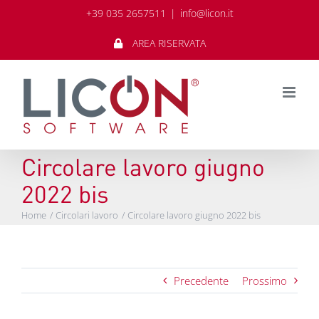
Salta
+39 035 2657511
|
info@licon.it
al
contenuto
AREA RISERVATA
Circolare lavoro giugno
2022 bis
Home
Circolari lavoro
Circolare lavoro giugno 2022 bis
Precedente
Prossimo