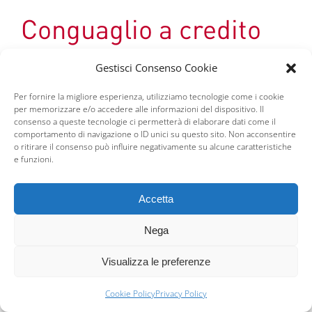
Conguaglio a credito
Nell’ipotesi in cui il modello 730/4 evidenzi una posizione
Gestisci Consenso Cookie
creditoria Irpef, il sostituto dovrà esporre i crediti restituiti
ai dipendenti nella colonna “Importi a credito compensati”
Per fornire la migliore esperienza, utilizziamo tecnologie come i cookie
per memorizzare e/o accedere alle informazioni del dispositivo. Il
del modello F24, utilizzando i codici tributi in
consenso a queste tecnologie ci permetterà di elaborare dati come il
compensazione “esterna”.
comportamento di navigazione o ID unici su questo sito. Non acconsentire
o ritirare il consenso può influire negativamente su alcune caratteristiche
e funzioni.
L’ammontare dei crediti restituiti ai dipendenti non deve
comunque eccedere l’ammontare complessivo delle
ritenute relative alla totalità dei compensi dello stesso
Accetta
mese di conguaglio e la riduzione delle somme derivanti
Nega
dai conguagli a debito da assistenza fiscale.
Visualizza le preferenze
Qualora l’ammontare delle ritenute non fosse sufficiente
per rimborsare tutte le somme a credito, gli importi
Cookie Policy
Privacy Policy
residui dovranno essere rimborsati mediante un ulteriore