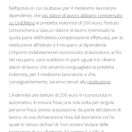
Nell’ipotesi in cui risultasse, per il medesimo lavoratore
dipendente, che
più datori di lavoro abbiano compensato
su UniEMens
la predetta indennità di 200 euro, l’Istituto
comunicherà a ciascun datore di lavoro interessato la
quota parte dell’indebita compensazione effettuata, per la
restituzione all’Istituto e il recupero al dipendente.
L’importo indebitamente riconosciuto al lavoratore, ai fini
del recupero, sarà suddiviso in parti uguali tra i diversi
datori di lavoro che avranno conguagliato la predetta
indennità, per il medesimo lavoratore, e che,
conseguentemente, saranno tenuti alla
restituzione
.
L’indennità
una tantum
di 200 euro è riconosciuta in
automatico, in misura fissa, una sola volta per singola
persona fisica, previa acquisizione, da parte del datore di
lavoro, di una dichiarazione resa dal lavoratore con la
quale lo stesso dichiari di “non essere titolare delle
prestazioni di cui all’articolo 32 commi 1 e 18”. Il