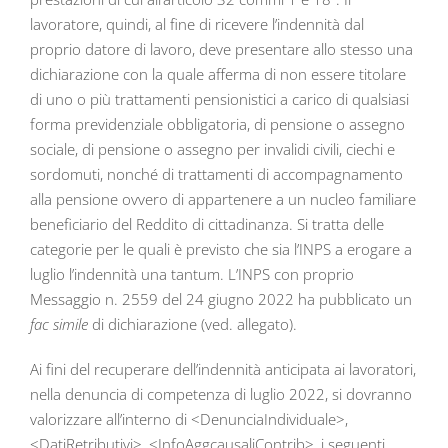
lavoratore, quindi, al fine di ricevere l’indennità dal
proprio datore di lavoro, deve presentare allo stesso una
dichiarazione con la quale afferma di non essere titolare
di uno o più trattamenti pensionistici a carico di qualsiasi
forma previdenziale obbligatoria, di pensione o assegno
sociale, di pensione o assegno per invalidi civili, ciechi e
sordomuti, nonché di trattamenti di accompagnamento
alla pensione ovvero di appartenere a un nucleo familiare
beneficiario del Reddito di cittadinanza. Si tratta delle
categorie per le quali è previsto che sia l’INPS a erogare a
luglio l’indennità una tantum. L’INPS con proprio
Messaggio n. 2559 del 24 giugno 2022 ha pubblicato un
fac simile
di dichiarazione (ved. allegato).
Ai fini del recuperare dell’indennità anticipata ai lavoratori,
nella denuncia di competenza di luglio 2022, si dovranno
valorizzare all’interno di <DenunciaIndividuale>,
<DatiRetributivi>, <InfoAggcausaliContrib>, i seguenti