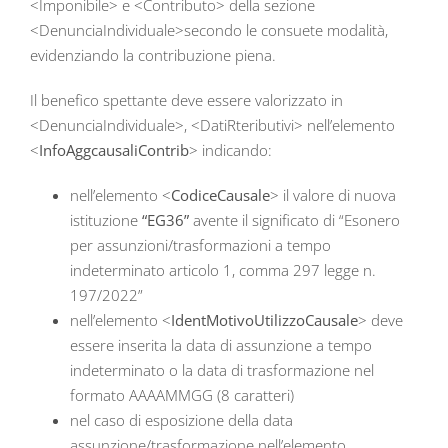
<Imponibile> e <Contributo> della sezione
<DenunciaIndividuale>secondo le consuete modalità,
evidenziando la contribuzione piena.
Il benefico spettante deve essere valorizzato in
<DenunciaIndividuale>, <DatiRteributivi> nell’elemento
<
InfoAggcausaliContrib
> indicando:
nell’elemento <
CodiceCausale
> il valore di nuova
istituzione
“EG36”
avente il significato di “Esonero
per assunzioni/trasformazioni a tempo
indeterminato articolo 1, comma 297 legge n.
197/2022”
nell’elemento <
IdentMotivoUtilizzoCausale
> deve
essere inserita la data di assunzione a tempo
indeterminato o la data di trasformazione nel
formato AAAAMMGG (8 caratteri)
nel caso di esposizione della data
assunzione/trasformazione nell’elemento