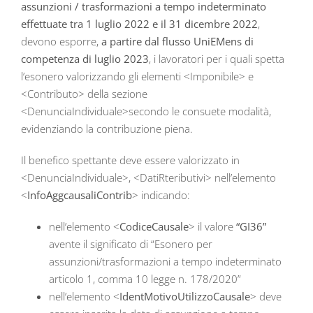
assunzioni / trasformazioni a tempo indeterminato
effettuate tra 1 luglio 2022 e il 31 dicembre 2022
,
devono esporre,
a partire dal flusso UniEMens di
competenza di luglio 2023
, i lavoratori per i quali spetta
l’esonero valorizzando gli elementi <Imponibile> e
<Contributo> della sezione
<DenunciaIndividuale>secondo le consuete modalità,
evidenziando la contribuzione piena.
Il benefico spettante deve essere valorizzato in
<DenunciaIndividuale>, <DatiRteributivi> nell’elemento
<
InfoAggcausaliContrib
> indicando:
nell’elemento <
CodiceCausale
> il valore
“GI36”
avente il significato di “Esonero per
assunzioni/trasformazioni a tempo indeterminato
articolo 1, comma 10 legge n. 178/2020”
nell’elemento <
IdentMotivoUtilizzoCausale
> deve