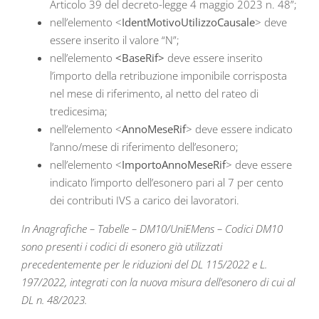
Articolo 39 del decreto-legge 4 maggio 2023 n. 48”;
nell’elemento <
IdentMotivoUtilizzoCausale
> deve
essere inserito il valore “N”;
nell’elemento
<BaseRif>
deve essere inserito
l’importo della retribuzione imponibile corrisposta
nel mese di riferimento, al netto del rateo di
tredicesima;
nell’elemento <
AnnoMeseRif
> deve essere indicato
l’anno/mese di riferimento dell’esonero;
nell’elemento <
ImportoAnnoMeseRif
> deve essere
indicato l’importo dell’esonero pari al 7 per cento
dei contributi IVS a carico dei lavoratori.
In Anagrafiche – Tabelle – DM10/UniEMens – Codici DM10
sono presenti i codici di esonero già utilizzati
precedentemente per le riduzioni del DL 115/2022 e L.
197/2022, integrati con la nuova misura dell’esonero di cui al
DL n. 48/2023.