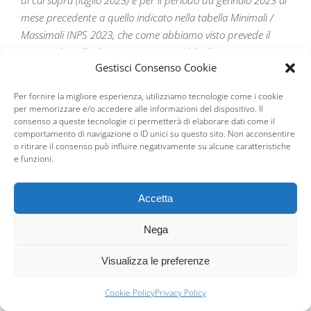
di cui sopra (luglio 2023) e per il periodo da gennaio 2023 al
mese precedente a quello indicato nella tabella Minimali /
Massimali INPS 2023, che come abbiamo visto prevede il
conguaglio nella denuncia UniEMens di luglio o agosto o
Gestisci Consenso Cookie
settembre o ottobre, è necessario procedere all’elaborazione
della stampa denominata “
Stampa recupero esonero
Per fornire la migliore esperienza, utilizziamo tecnologie come i cookie
contributivo Under 36”
, inserita nel menù Anagrafiche –
per memorizzare e/o accedere alle informazioni del dispositivo. Il
Personale – Stampe.
consenso a queste tecnologie ci permetterà di elaborare dati come il
comportamento di navigazione o ID unici su questo sito. Non acconsentire
o ritirare il consenso può influire negativamente su alcune caratteristiche
La stampa suddivide i dipendenti con esonero L. 178/2020,
e funzioni.
codice Incentivo pari a ‘GI36’ o ‘GI48’ in pagina Contributi di
Anagrafica personale, dai dipendenti con esonero L.
Accetta
197/2022, codice Incentivo pari a ‘EG36’ o ‘EG48’ in pagina
Contributi di Anagrafica personale.
Nega
Nella stampa sono evidenziati i valori relativi al contributo
Visualizza le preferenze
previdenziale netto c/azienda che, mese per mese, è stato
pagato, ottenuto non solo dall’imponibile c/s moltiplicato per
Cookie Policy
Privacy Policy
l’aliquota aziendale, ma anche sottraendo gli importi che