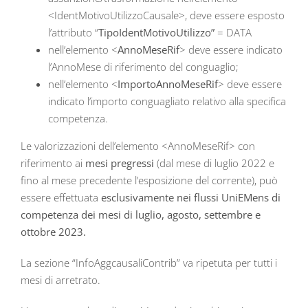
<IdentMotivoUtilizzoCausale>, deve essere esposto
l’attributo “
TipoIdentMotivoUtilizzo”
= DATA
nell’elemento <
AnnoMeseRif
> deve essere indicato
l’AnnoMese di riferimento del conguaglio;
nell’elemento <
ImportoAnnoMeseRif
> deve essere
indicato l’importo conguagliato relativo alla specifica
competenza.
Le valorizzazioni dell’elemento <AnnoMeseRif> con
riferimento ai
mesi pregressi
(dal mese di luglio 2022 e
fino al mese precedente l’esposizione del corrente), può
essere effettuata
esclusivamente nei flussi UniEMens di
competenza dei mesi di luglio, agosto, settembre e
ottobre 2023.
La sezione “InfoAggcausaliContrib” va ripetuta per tutti i
mesi di arretrato.