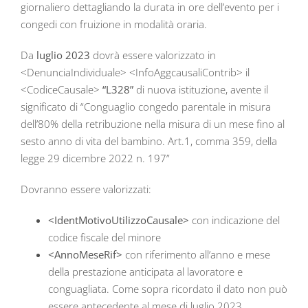
giornaliero dettagliando la durata in ore dell’evento per i
congedi con fruizione in modalità oraria.
Da
luglio 2023
dovrà essere valorizzato in
<DenunciaIndividuale> <InfoAggcausaliContrib> il
<CodiceCausale>
“L328”
di nuova istituzione, avente il
significato di “Conguaglio congedo parentale in misura
dell’80% della retribuzione nella misura di un mese fino al
sesto anno di vita del bambino. Art.1, comma 359, della
legge 29 dicembre 2022 n. 197”
Dovranno essere valorizzati:
<IdentMotivoUtilizzoCausale>
con indicazione del
codice fiscale del minore
<AnnoMeseRif>
con riferimento all’anno e mese
della prestazione anticipata al lavoratore e
conguagliata. Come sopra ricordato il dato non può
essere antecedente al mese di luglio 2023