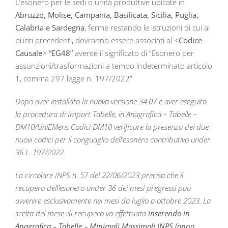
L’esonero per le sedi o unità produttive ubicate in
Abruzzo, Molise, Campania, Basilicata, Sicilia, Puglia,
Calabria e Sardegna
, ferme restando le istruzioni di cui ai
punti precedenti, dovranno essere associati al <
Codice
Causale
>
“EG48”
avente il significato di “Esonero per
assunzioni/trasformazioni a tempo indeterminato articolo
1, comma 297 legge n. 197/2022”
Dopo aver installato la nuova versione 34.07 e aver eseguito
la procedura di Import Tabelle, in Anagrafica – Tabelle –
DM10/UniEMens Codici DM10 verificare la presenza dei due
nuovi codici per il conguaglio dell’esonero contributivo under
36 L. 197/2022.
La circolare INPS n. 57 del 22/06/2023 precisa che il
recupero dell’esonero under 36 dei mesi pregressi può
avvenire esclusivamente nei mesi da luglio a ottobre 2023. La
scelta del mese di recupero va effettuata
inserendo in
Anagrafica – Tabelle – Minimali Massimali INPS (anno