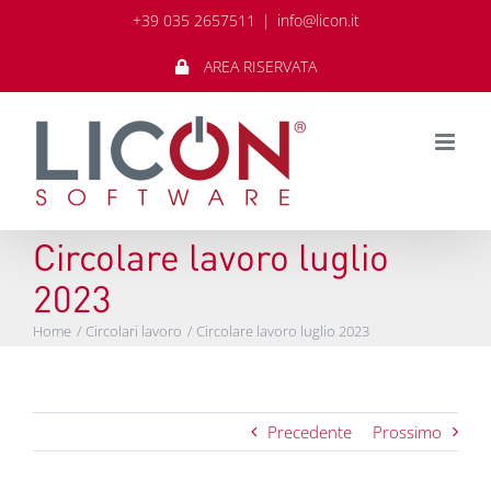
Salta
+39 035 2657511
|
info@licon.it
al
contenuto
AREA RISERVATA
Circolare lavoro luglio
2023
Home
Circolari lavoro
Circolare lavoro luglio 2023
Precedente
Prossimo