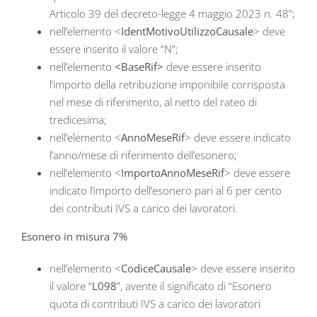
Articolo 39 del decreto-legge 4 maggio 2023 n. 48”;
nell’elemento <
IdentMotivoUtilizzoCausale
> deve
essere inserito il valore “N”;
nell’elemento
<BaseRif>
deve essere inserito
l’importo della retribuzione imponibile corrisposta
nel mese di riferimento, al netto del rateo di
tredicesima;
nell’elemento <
AnnoMeseRif
> deve essere indicato
l’anno/mese di riferimento dell’esonero;
nell’elemento <
ImportoAnnoMeseRif
> deve essere
indicato l’importo dell’esonero pari al 6 per cento
dei contributi IVS a carico dei lavoratori.
Esonero in misura 7%
nell’elemento <
CodiceCausale
> deve essere inserito
il valore “
L098
”, avente il significato di “Esonero
quota di contributi IVS a carico dei lavoratori