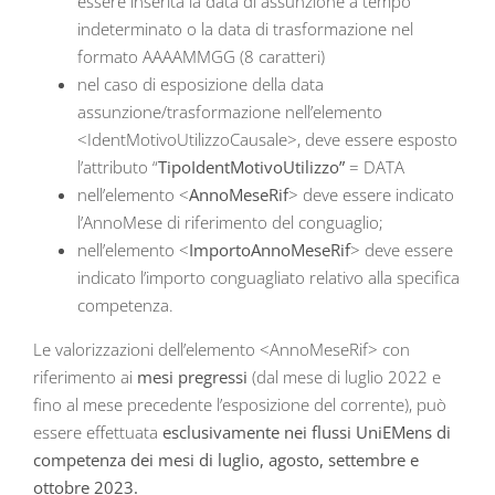
essere inserita la data di assunzione a tempo
indeterminato o la data di trasformazione nel
formato AAAAMMGG (8 caratteri)
nel caso di esposizione della data
assunzione/trasformazione nell’elemento
<IdentMotivoUtilizzoCausale>, deve essere esposto
l’attributo “
TipoIdentMotivoUtilizzo”
= DATA
nell’elemento <
AnnoMeseRif
> deve essere indicato
l’AnnoMese di riferimento del conguaglio;
nell’elemento <
ImportoAnnoMeseRif
> deve essere
indicato l’importo conguagliato relativo alla specifica
competenza.
Le valorizzazioni dell’elemento <AnnoMeseRif> con
riferimento ai
mesi pregressi
(dal mese di luglio 2022 e
fino al mese precedente l’esposizione del corrente), può
essere effettuata
esclusivamente nei flussi UniEMens di
competenza dei mesi di luglio, agosto, settembre e
ottobre 2023.