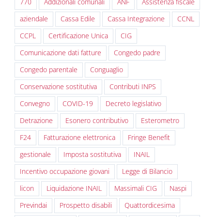
770
Addizionali comunali
ANF
Assistenza fiscale
aziendale
Cassa Edile
Cassa Integrazione
CCNL
CCPL
Certificazione Unica
CIG
Comunicazione dati fatture
Congedo padre
Congedo parentale
Conguaglio
Conservazione sostitutiva
Contributi INPS
Convegno
COVID-19
Decreto legislativo
Detrazione
Esonero contributivo
Esterometro
F24
Fatturazione elettronica
Fringe Benefit
gestionale
Imposta sostitutiva
INAIL
Incentivo occupazione giovani
Legge di Bilancio
licon
Liquidazione INAIL
Massimali CIG
Naspi
Previndai
Prospetto disabili
Quattordicesima