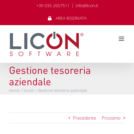
Salta
+39 035 2657511
|
info@licon.it
al
contenuto
AREA RISERVATA
Gestione tesoreria
aziendale
Home
Social
Gestione tesoreria aziendale
Precedente
Prossimo