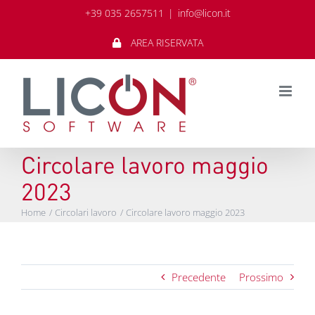
Salta
+39 035 2657511
|
info@licon.it
al
contenuto
AREA RISERVATA
Circolare lavoro maggio
2023
Home
Circolari lavoro
Circolare lavoro maggio 2023
Precedente
Prossimo