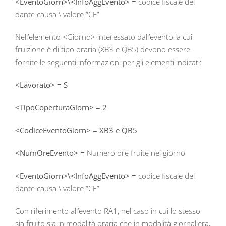
<EventoGiorn>\<InfoAggEvento> =
codice fiscale del
dante causa \ valore “CF”
Nell’elemento <Giorno> interessato dall’evento la cui
fruizione è di tipo oraria (XB3 e QB5) devono essere
fornite le seguenti informazioni per gli elementi indicati:
<Lavorato> = S
<TipoCoperturaGiorn> = 2
<CodiceEventoGiorn> = XB3 e QB5
<NumOreEvento> =
Numero ore fruite nel giorno
<EventoGiorn>\<InfoAggEvento> =
codice fiscale del
dante causa \ valore “CF”
Con riferimento all’evento RA1, nel caso in cui lo stesso
sia fruito sia in modalità oraria che in modalità giornaliera,