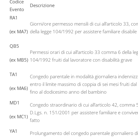
Codice
Descrizione
Evento
RA1
Giorni/ore permesso mensili di cui all’articolo 33, 
(ex MA7)
della legge 104/1992 per assistere familiare disabile
QB5
Permessi orari di cui all’articolo 33 comma 6 della le
(ex MB5)
104/1992 fruiti dal lavoratore con disabilità grave
TA1
Congedo parentale in modalità giornaliera indennizz
entro il limite massimo di coppia di sei mesi fruiti dal
(ex MA6)
fino al dodicesimo anno del bambino
MD1
Congedo straordinario di cui all’articolo 42, comma 
D.Lgs. n. 151/2001 per assistere familiare e convive
(ex MC1)
fatto
YA1
Prolungamento del congedo parentale giornaliero di