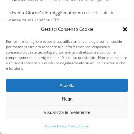
<EventoGiorn>\<InfoAggEvento> =
codice fiscale del
dante causa \ valore “CF”
Gestisci Consenso Cookie
Ai fini del conguaglio delle indennità anticipate relative ai
nuovi codici evento deve essere valorizzato l’elemento a
Per fornire la migliore esperienza, utilizziamo tecnologie come i cookie
per memorizzare e/o accedere alle informazioni del dispositivo. Il
valenza contributiva <InfoAggcausaliContrib. Nel dettaglio
consenso a queste tecnologie ci permetterà di elaborare dati come il
dovranno essere indicati i seguenti elementi:
comportamento di navigazione o ID unici su questo sito. Non acconsentire
o ritirare il consenso può influire negativamente su alcune caratteristiche
e funzioni.
<CodiceCausale>
= utilizzare i nuovi codici conguaglio
L303, L306, L307, L308 L300, L301 e L302
relativi a
ciascun evento
Accetta
<IdentMotivoUtilizzoCausale>
= codice fiscale del dante
Nega
causa
Visualizza le preferenze
<TipoIdentMotivoUtilizzo>
= CF_PERS_FIS
Cookie Policy
Privacy Policy
<AnnoMeseRif>
= Anno/Mese di riferimento della