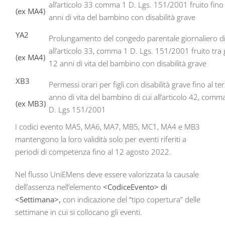
all’articolo 33 comma 1 D. Lgs. 151/2001 fruito fino
(ex MA4)
anni di vita del bambino con disabilità grave
YA2
Prolungamento del congedo parentale giornaliero di
all’articolo 33, comma 1 D. Lgs. 151/2001 fruito tra g
(ex MA4)
12 anni di vita del bambino con disabilità grave
XB3
Permessi orari per figli con disabilità grave fino al te
anno di vita del bambino di cui all’articolo 42, comm
(ex MB3)
D. Lgs 151/2001
I codici evento MA5, MA6, MA7, MB5, MC1, MA4 e MB3
mantengono la loro validità solo per eventi riferiti a
periodi di competenza fino al 12 agosto 2022.
Nel flusso UniEMens deve essere valorizzata la causale
dell’assenza nell’elemento
<CodiceEvento> di
<Settimana>,
con indicazione del “tipo copertura” delle
settimane in cui si collocano gli eventi.