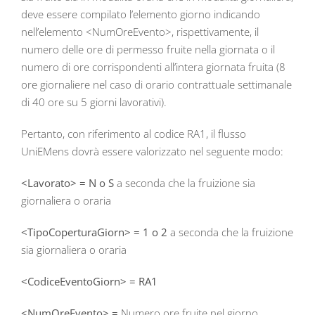
deve essere compilato l’elemento giorno indicando
nell’elemento <NumOreEvento>, rispettivamente, il
numero delle ore di permesso fruite nella giornata o il
numero di ore corrispondenti all’intera giornata fruita (8
ore giornaliere nel caso di orario contrattuale settimanale
di 40 ore su 5 giorni lavorativi).
Pertanto, con riferimento al codice RA1, il flusso
UniEMens dovrà essere valorizzato nel seguente modo:
<Lavorato> = N o S
a seconda che la fruizione sia
giornaliera o oraria
<TipoCoperturaGiorn> = 1 o 2
a seconda che la fruizione
sia giornaliera o oraria
<CodiceEventoGiorn> = RA1
<NumOreEvento> =
Numero ore fruite nel giorno