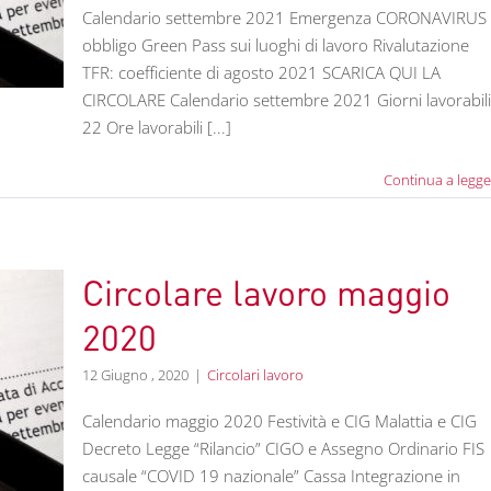
Calendario settembre 2021 Emergenza CORONAVIRUS
obbligo Green Pass sui luoghi di lavoro Rivalutazione
TFR: coefficiente di agosto 2021 SCARICA QUI LA
CIRCOLARE Calendario settembre 2021 Giorni lavorabili
22 Ore lavorabili [...]
Continua a legge
Circolare lavoro maggio
2020
12 Giugno , 2020
|
Circolari lavoro
Calendario maggio 2020 Festività e CIG Malattia e CIG
Decreto Legge “Rilancio” CIGO e Assegno Ordinario FIS
causale “COVID 19 nazionale” Cassa Integrazione in