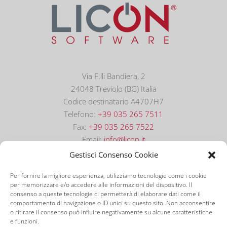
Via F.lli Bandiera, 2
24048 Treviolo (BG) Italia
Codice destinatario A4707H7
Telefono:
+39 035 265 7511
Fax:
+39 035 265 7522
Email:
info@licon.it
Gestisci Consenso Cookie
Per fornire la migliore esperienza, utilizziamo tecnologie come i cookie
per memorizzare e/o accedere alle informazioni del dispositivo. Il
consenso a queste tecnologie ci permetterà di elaborare dati come il
comportamento di navigazione o ID unici su questo sito. Non acconsentire
o ritirare il consenso può influire negativamente su alcune caratteristiche
e funzioni.