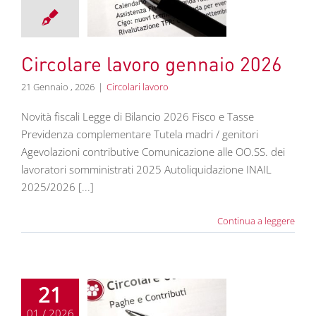
nnaio 2026
colari lavoro
Circolare lavoro gennaio 2026
21 Gennaio , 2026
|
Circolari lavoro
Novità fiscali Legge di Bilancio 2026 Fisco e Tasse
Previdenza complementare Tutela madri / genitori
Agevolazioni contributive Comunicazione alle OO.SS. dei
lavoratori somministrati 2025 Autoliquidazione INAIL
2025/2026 [...]
Continua a leggere
21
01 / 2026