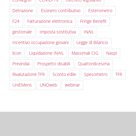
Detrazione
Esonero contributivo
Esterometro
F24
Fatturazione elettronica
Fringe Benefit
gestionale
Imposta sostitutiva
INAIL
Incentivo occupazione giovani
Legge di Bilancio
licon
Liquidazione INAIL
Massimali CIG
Naspi
Previndai
Prospetto disabili
Quattordicesima
Rivalutazione TFR
Sconto edile
Spesometro
TFR
UniEMens
UNOweb
webinar