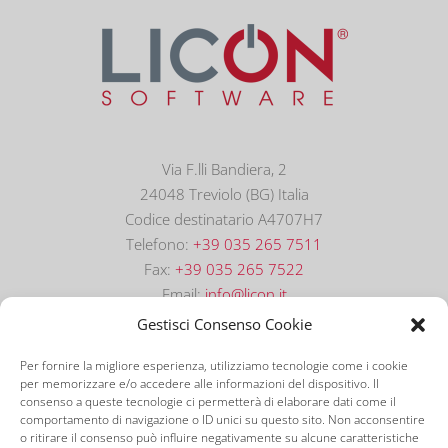
Via F.lli Bandiera, 2
24048 Treviolo (BG) Italia
Codice destinatario A4707H7
Telefono:
+39 035 265 7511
Fax:
+39 035 265 7522
Email:
info@licon.it
Gestisci Consenso Cookie
Per fornire la migliore esperienza, utilizziamo tecnologie come i cookie
per memorizzare e/o accedere alle informazioni del dispositivo. Il
consenso a queste tecnologie ci permetterà di elaborare dati come il
comportamento di navigazione o ID unici su questo sito. Non acconsentire
o ritirare il consenso può influire negativamente su alcune caratteristiche