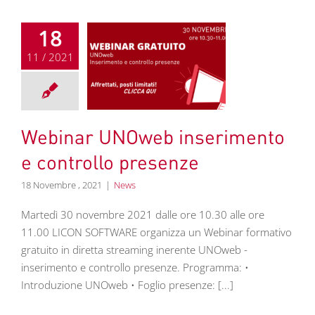
18
11 / 2021
inar UNOweb
ento e controllo
presenze
News
Webinar UNOweb inserimento
e controllo presenze
18 Novembre , 2021
|
News
Martedì 30 novembre 2021 dalle ore 10.30 alle ore
11.00 LICON SOFTWARE organizza un Webinar formativo
gratuito in diretta streaming inerente UNOweb -
inserimento e controllo presenze. Programma: •
Introduzione UNOweb • Foglio presenze: [...]