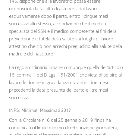
145, dispone che alle lavoratrici possa essere
riconosciuta la facoltà di astenersi dal lavoro
esclusivamente dopo il parto, entro i cinque mesi
successivi allo stesso, a condizione che il medico
specialista del SSN e il medico competente ai fini della
prevenzione e tutela della salute sui luoghi di lavoro
attestino che ciò non arrechi pregiudizio alla salute della
madre e del nascituro.
La regola ordinaria rimane comunque quella dell’articolo
16, comma 1 del D.Lgs. 151/2001 che vieta di adibire al
lavoro le donne in gravidanza durante i due mesi
precedenti la data presunta del parto e i tre mesi
successivi.
INPS: Minimali Massimali 2019
Con la Circolare n. 6 del 25 gennaio 2019 l’Inps ha
comunicato il limite minimo di retribuzione giornaliera,
quello relativo ai lavoratori part-time, la quota di