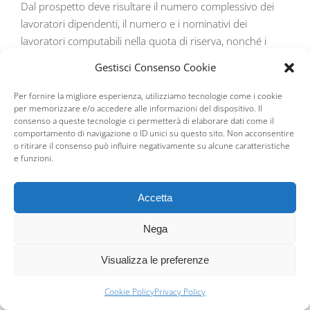
Dal prospetto deve risultare il numero complessivo dei
lavoratori dipendenti, il numero e i nominativi dei
lavoratori computabili nella quota di riserva, nonché i
posti di lavoro e le mansioni disponibili per i lavoratori
Gestisci Consenso Cookie
disabili calcolati al 31/12 dell’anno precedente.
Per fornire la migliore esperienza, utilizziamo tecnologie come i cookie
Ricordo che gli obblighi di assunzione di soggetti disabili
per memorizzare e/o accedere alle informazioni del dispositivo. Il
consenso a queste tecnologie ci permetterà di elaborare dati come il
e/o appartenenti alle cosiddette categorie protette che
comportamento di navigazione o ID unici su questo sito. Non acconsentire
riguardano le aziende sorgono al superamento della
o ritirare il consenso può influire negativamente su alcune caratteristiche
soglia dei 14 dipendenti e sono così strutturati:
e funzioni.
Numero addetti
Quota obbligatoria d’assunzione
Accetta
Fino a 14 dipendenti
Nessun obbligo
Da 15 a 35
Nega
1 disabile
dipendenti
Visualizza le preferenze
Da 36 a 50
2 disabili
dipendenti
Cookie Policy
Privacy Policy
Oltre 50 dipendenti
7% disabili