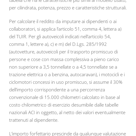
tabella che ha le caratteristiche più simili al modello usato,
per cilindrata, potenza, prezzo e caratteristiche strutturali.
Per calcolare il reddito da imputare ai dipendenti o ai
collaboratori, si applica l’articolo 51, comma 4, lettera a)
del TUIR. Per gli autoveicoli indicati nell’articolo 54,
comma 1, lettere a), c) e m) del D.Lgs. 285/1992
(autovetture, autoveicoli per il trasporto promiscuo di
persone e cose con massa complessiva a pieno carico
non superiore a 3,5 tonnellate o a 4,5 tonnellate se a
trazione elettrica o a benzina, autocaravan), i motocicli e i
ciclomotori concessi in uso promiscuo, si assume il 30%
dell’importo corrispondente a una percorrenza
convenzionale di 15.000 chilometri calcolato in base al
costo chilometrico di esercizio desumibile dalle tabelle
nazionali ACI in oggetto, al netto dei valori eventualmente
trattenuti al dipendente.
L’importo forfettario prescinde da qualunque valutazione