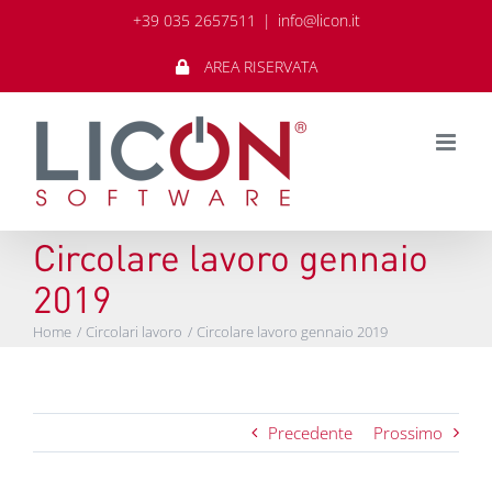
Salta
+39 035 2657511
|
info@licon.it
al
contenuto
AREA RISERVATA
Circolare lavoro gennaio
2019
Home
Circolari lavoro
Circolare lavoro gennaio 2019
Precedente
Prossimo