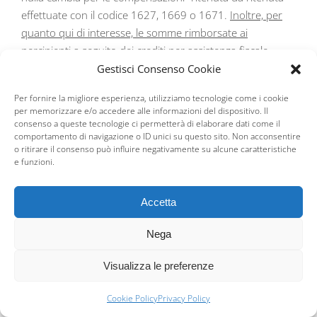
effettuate con il codice 1627, 1669 o 1671.
Inoltre, per
quanto qui di interesse, le somme rimborsate ai
percipienti a seguito dei crediti per assistenza fiscale
scaturenti dai modelli 730/4, la Risoluzione precisa che la
Gestisci Consenso Cookie
compensazione può essere effettuata anche in home
Per fornire la migliore esperienza, utilizziamo tecnologie come i cookie
banking
.
per memorizzare e/o accedere alle informazioni del dispositivo. Il
consenso a queste tecnologie ci permetterà di elaborare dati come il
La procedura che effettua le Operazioni di Conguaglio è
comportamento di navigazione o ID unici su questo sito. Non acconsentire
o ritirare il consenso può influire negativamente su alcune caratteristiche
contenuta nel Menù Libro Unico del Lavoro – Assistenza
e funzioni.
Fiscale.
E’ importante eseguire tale operazione solo dopo
aver elaborato tutti i cedolini e, naturalmente aver inserito o
Accetta
importato i mod. 730/4.
Infatti, solo in questo modo è
possibile determinare il valore delle ritenute operate sui
Nega
dipendenti ovvero delle somme a debito per assistenza
fiscale e, quindi, procedere alle operazioni di conguaglio del
Visualizza le preferenze
credito con la verifica della capienza dello stesso. I calcoli
relativi all’interesse per rateazione e a quello di differimento
Cookie Policy
Privacy Policy
per incapienza della retribuzione sono effettuati in