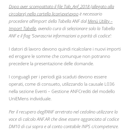
Dopo aver scompattato il file Tab_Anf_2018 (allegato alla
circolare) nella cartella licon\exe\expo
è necessario
procedere all’import della Tabella ANF dal
Menù Utility –
Import Tabelle
, avendo cura di selezionare solo la Tabella
ANF e il flag ‘Sovrascrivi informazioni a parità di codice’:
I datori di lavoro devono quindi ricalcolare i nuovi importi
ed erogare le somme che comunque non potranno
precedere la presentazione delle domande.
I conguagli per i periodi già scaduti devono essere
operati, come di consueto, utilizzando la causale L036
nella sezione Eventi – Gestione ANFCrediti del modello
UniEMens individuale.
Per il recupero degll’ANF arretrato nel cedolino utilizzare la
voce di calcolo ANF.AR che deve essere agganciata al codice
DM10 di cui sopra e al conto contabile INPS c/competenze.