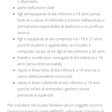
o divorziato;
parte nell’unione civile
figli ed equiparati di età inferiore a 18 anni (senza
limiti se a causa di infermità si trovino nell’assoluta o
permanente impossibilità di dedicarsi a un proficuo
lavoro);
figli e equiparati di età compresa tra i 18 e 21 anni,
purché studenti o apprendisti, se il nucleo è
composto da più di tre figli di età inferiore a 26 anni
fratelli e sorelle (non coniugati) di età inferiore a 18
anni (senza limiti se inabili);
nipoti in linea retta, di età inferiore a 18 anni se a
carico dell’ascendente (nonno/a);
nipoti in linea collaterale di età inferiore a 18 anni
purché orfani di entrambe i genitori, senza
pensione ai superstiti.
Per includere nel nucleo familiare alcuni soggetti occorre
l’autorizzazione da parte dell’INPS, utilizzando il modulo di