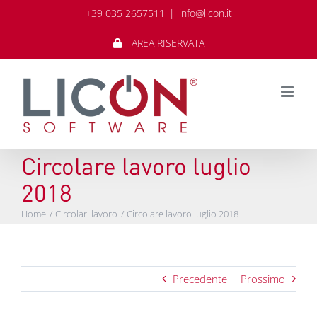
Salta
+39 035 2657511
|
info@licon.it
al
contenuto
AREA RISERVATA
Circolare lavoro luglio
2018
Home
Circolari lavoro
Circolare lavoro luglio 2018
Precedente
Prossimo