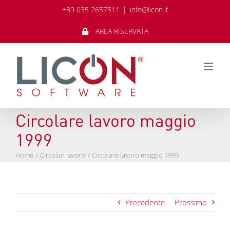
Salta
+39 035 2657511
|
info@licon.it
al
contenuto
AREA RISERVATA
Circolare lavoro maggio
1999
Home
Circolari lavoro
Circolare lavoro maggio 1999
Precedente
Prossimo