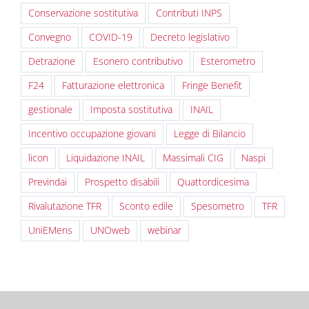
Conservazione sostitutiva
Contributi INPS
Convegno
COVID-19
Decreto legislativo
Detrazione
Esonero contributivo
Esterometro
F24
Fatturazione elettronica
Fringe Benefit
gestionale
Imposta sostitutiva
INAIL
Incentivo occupazione giovani
Legge di Bilancio
licon
Liquidazione INAIL
Massimali CIG
Naspi
Previndai
Prospetto disabili
Quattordicesima
Rivalutazione TFR
Sconto edile
Spesometro
TFR
UniEMens
UNOweb
webinar