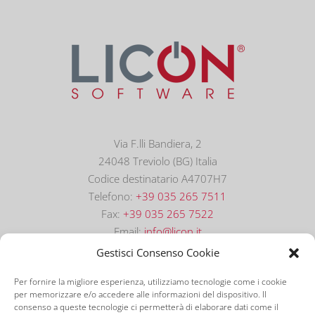
Via F.lli Bandiera, 2
24048 Treviolo (BG) Italia
Codice destinatario A4707H7
Telefono:
+39 035 265 7511
Fax:
+39 035 265 7522
Email:
info@licon.it
Gestisci Consenso Cookie
Per fornire la migliore esperienza, utilizziamo tecnologie come i cookie
per memorizzare e/o accedere alle informazioni del dispositivo. Il
consenso a queste tecnologie ci permetterà di elaborare dati come il