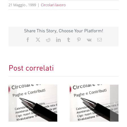
21 Maggio , 1999
|
Circolari lavoro
Share This Story, Choose Your Platform!
Facebook
X
Reddit
LinkedIn
Tumblr
Pinterest
Vk
Email
Post correlati
Circolare lavoro
Circolare lavoro
giugno 2026
maggio 2026