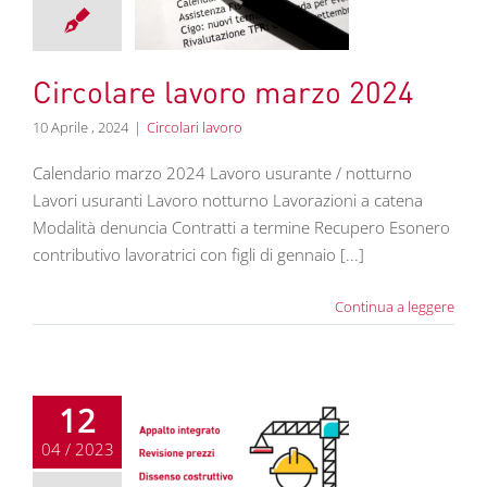
2024
colari lavoro
Circolare lavoro marzo 2024
10 Aprile , 2024
|
Circolari lavoro
Calendario marzo 2024 Lavoro usurante / notturno
Lavori usuranti Lavoro notturno Lavorazioni a catena
Modalità denuncia Contratti a termine Recupero Esonero
contributivo lavoratrici con figli di gennaio [...]
Continua a leggere
12
04 / 2023
codice Appalti
2023