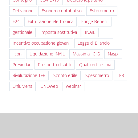
Detrazione
Esonero contributivo
Esterometro
F24
Fatturazione elettronica
Fringe Benefit
gestionale
Imposta sostitutiva
INAIL
Incentivo occupazione giovani
Legge di Bilancio
licon
Liquidazione INAIL
Massimali CIG
Naspi
Previndai
Prospetto disabili
Quattordicesima
Rivalutazione TFR
Sconto edile
Spesometro
TFR
UniEMens
UNOweb
webinar