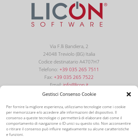
Via F.lli Bandiera, 2
24048 Treviolo (BG) Italia
Codice destinatario A4707H7
Telefono:
+39 035 265 7511
Fax:
+39 035 265 7522
Email:
info@licon.it
Gestisci Consenso Cookie
Per fornire la migliore esperienza, utilizziamo tecnologie come i cookie
per memorizzare e/o accedere alle informazioni del dispositivo. Il
consenso a queste tecnologie ci permetterà di elaborare dati come il
comportamento di navigazione o ID unici su questo sito. Non acconsentire
o ritirare il consenso può influire negativamente su alcune caratteristiche
e funzioni.