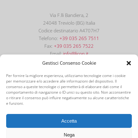
Via F.lli Bandiera, 2
24048 Treviolo (BG) Italia
Codice destinatario A4707H7
Telefono:
+39 035 265 7511
Fax:
+39 035 265 7522
Email:
info@licon.it
Gestisci Consenso Cookie
Per fornire la migliore esperienza, utilizziamo tecnologie come i cookie
per memorizzare e/o accedere alle informazioni del dispositivo. Il
consenso a queste tecnologie ci permetterà di elaborare dati come il
comportamento di navigazione o ID unici su questo sito. Non acconsentire
o ritirare il consenso può influire negativamente su alcune caratteristiche
e funzioni.
©
2026 Licon Software S.r.l. | P.IVA: 01906030166 |
Tutti i Diritti Riservati | Powered by
FemaWeb
|
Accetta
Privacy Policy
|
Cookie Policy
Nega