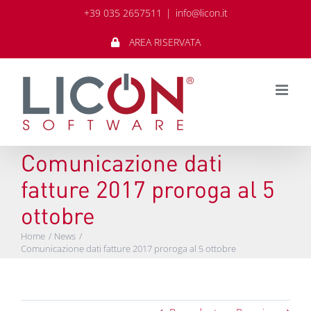
Salta
+39 035 2657511
|
info@licon.it
al
contenuto
AREA RISERVATA
Comunicazione dati
fatture 2017 proroga al 5
ottobre
Home
News
Comunicazione dati fatture 2017 proroga al 5 ottobre