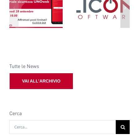
Logo di Licon
Nuovo codice
b
software registrato
Appalti 2023
Tutte le News
VAI ALL’ARCHIVIO
Cerca
Cerca
per: