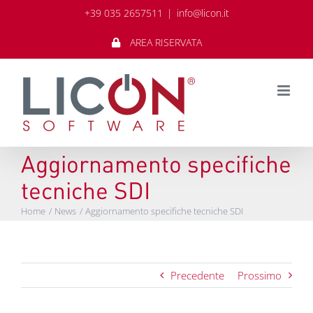
Salta
+39 035 2657511
|
info@licon.it
al
contenuto
AREA RISERVATA
Aggiornamento specifiche
tecniche SDI
Home
News
Aggiornamento specifiche tecniche SDI
Precedente
Prossimo