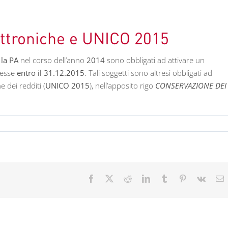
ettroniche e UNICO 2015
 la PA
nel corso dell’anno
2014
sono obbligati ad attivare un
tesse
entro il 31.12.2015
. Tali soggetti sono altresi obbligati ad
e dei redditi (
UNICO 2015
), nell’apposito rigo
CONSERVAZIONE DEI
Facebook
X
Reddit
LinkedIn
Tumblr
Pinterest
Vk
E