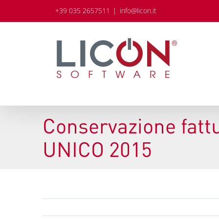
Salta
+39 035 2657511
|
info@licon.it
al
contenuto
Conservazione fattu
UNICO 2015