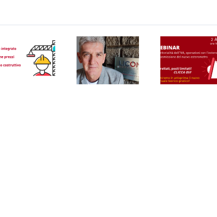
Webinar
territorialità
dell’IVA,
Webi
Collaborazioni
operazioni con
Port
di valore –
l’estero e
sicur
Sangalli SPA
trasmissione
UNO
del nuovo
esterometro