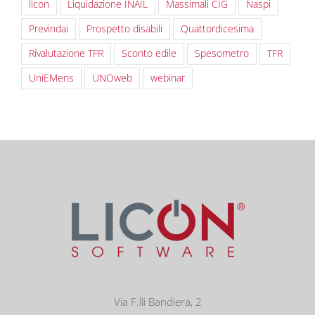
licon
Liquidazione INAIL
Massimali CIG
Naspi
Previndai
Prospetto disabili
Quattordicesima
Rivalutazione TFR
Sconto edile
Spesometro
TFR
UniEMens
UNOweb
webinar
Via F.lli Bandiera, 2