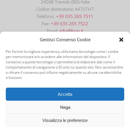
24048 Treviolo (BG) Italia
Codice destinatario A4707H7
Telefono:
+39 035 265 7511
Fax:
+39 035 265 7522
Email:
info@licon.it
Gestisci Consenso Cookie
Per fornire la migliore esperienza, utilizziamo tecnologie come i cookie
per memorizzare e/o accedere alle informazioni del dispositivo. Il
consenso a queste tecnologie ci permetterà di elaborare dati come il
comportamento di navigazione o ID unici su questo sito. Non acconsentire
o ritirare il consenso può influire negativamente su alcune caratteristiche
e funzioni.
©
2026 Licon Software S.r.l. | P.IVA: 01906030166 |
Tutti i Diritti Riservati | Powered by
FemaWeb
|
Accetta
Privacy Policy
|
Cookie Policy
Nega
Visualizza le preferenze
Facebook
Instagram
LinkedIn