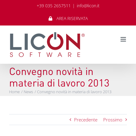
Salta
+39 035 2657511
|
info@licon.it
al
contenuto
AREA RISERVATA
Convegno novità in
materia di lavoro 2013
Home
News
Convegno novità in materia di lavoro 2013
Precedente
Prossimo