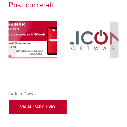
Post correlati
Logo di Licon
Nuovo codice
b
software registrato
Appalti 2023
Tutte le News
VAI ALL’ARCHIVIO