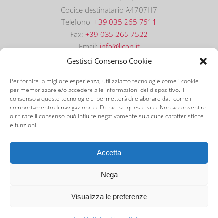
Codice destinatario A4707H7
Telefono:
+39 035 265 7511
Fax:
+39 035 265 7522
Email:
info@licon.it
Gestisci Consenso Cookie
Per fornire la migliore esperienza, utilizziamo tecnologie come i cookie
per memorizzare e/o accedere alle informazioni del dispositivo. Il
consenso a queste tecnologie ci permetterà di elaborare dati come il
comportamento di navigazione o ID unici su questo sito. Non acconsentire
o ritirare il consenso può influire negativamente su alcune caratteristiche
e funzioni.
©
2026 Licon Software S.r.l. | P.IVA: 01906030166 |
Tutti i Diritti Riservati | Powered by
FemaWeb
|
Accetta
Privacy Policy
|
Cookie Policy
Nega
Visualizza le preferenze
Facebook
Instagram
LinkedIn