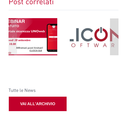
Post correlati
Logo di Licon
Nuovo codice
b
software registrato
Appalti 2023
Tutte le News
VAI ALL’ARCHIVIO