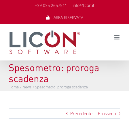
Salta
+39 035 2657511
|
info@licon.it
al
contenuto
AREA RISERVATA
Spesometro: proroga
scadenza
Home
News
Spesometro: proroga scadenza
Precedente
Prossimo