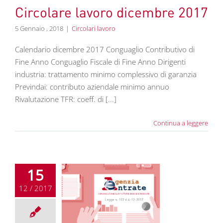
Circolare lavoro dicembre 2017
5 Gennaio , 2018
|
Circolari lavoro
Calendario dicembre 2017 Conguaglio Contributivo di
Fine Anno Conguaglio Fiscale di Fine Anno Dirigenti
industria: trattamento minimo complessivo di garanzia
Previndai: contributo aziendale minimo annuo
Rivalutazione TFR: coeff. di [...]
Continua a leggere
15
12 / 2017
icazione Dati
ure Emesse e
Ricevute
News