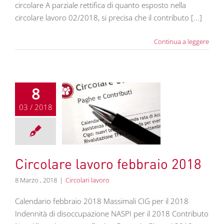
circolare A parziale rettifica di quanto esposto nella
circolare lavoro 02/2018, si precisa che il contributo [...]
Continua a leggere
8
03 / 2018
olare lavoro
bbraio 2018
colari lavoro
Circolare lavoro febbraio 2018
8 Marzo , 2018
|
Circolari lavoro
Calendario febbraio 2018 Massimali CIG per il 2018
Indennità di disoccupazione NASPI per il 2018 Contributo