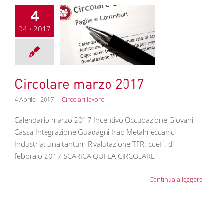
4
04 / 2017
are marzo 2017
colari lavoro
Circolare marzo 2017
4 Aprile , 2017
|
Circolari lavoro
Calendario marzo 2017 Incentivo Occupazione Giovani
Cassa Integrazione Guadagni Irap Metalmeccanici
Industria: una tantum Rivalutazione TFR: coeff. di
febbraio 2017 SCARICA QUI LA CIRCOLARE
Continua a leggere