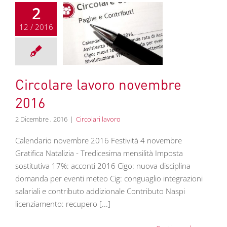
2
12 / 2016
olare lavoro
embre 2016
colari lavoro
Circolare lavoro novembre
2016
2 Dicembre , 2016
|
Circolari lavoro
Calendario novembre 2016 Festività 4 novembre
Gratifica Natalizia - Tredicesima mensilità Imposta
sostitutiva 17%: acconti 2016 Cigo: nuova disciplina
domanda per eventi meteo Cig: conguaglio integrazioni
salariali e contributo addizionale Contributo Naspi
licenziamento: recupero [...]