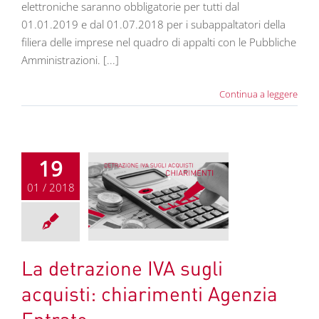
elettroniche saranno obbligatorie per tutti dal
01.01.2019 e dal 01.07.2018 per i subappaltatori della
filiera delle imprese nel quadro di appalti con le Pubbliche
Amministrazioni. [...]
Continua a leggere
19
01 / 2018
azione IVA sugli
ti: chiarimenti
nzia Entrate
News
La detrazione IVA sugli
acquisti: chiarimenti Agenzia