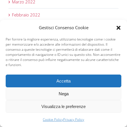
Marzo 2022
Febbraio 2022
Gestisci Consenso Cookie
Gennaio 2022
Per fornire la migliore esperienza, utilizziamo tecnologie come i cookie
Dicembre 2021
per memorizzare e/o accedere alle informazioni del dispositivo. Il
consenso a queste tecnologie ci permetterà di elaborare dati come il
Novembre 2021
comportamento di navigazione o ID unici su questo sito. Non acconsentire
o ritirare il consenso può influire negativamente su alcune caratteristiche
e funzioni.
Ottobre 2021
Settembre 2021
Accetta
Agosto 2021
Nega
Luglio 2021
Visualizza le preferenze
Giugno 2021
Cookie Policy
Privacy Policy