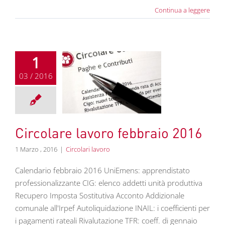
Continua a leggere
1
03 / 2016
olare lavoro
bbraio 2016
colari lavoro
Circolare lavoro febbraio 2016
1 Marzo , 2016
|
Circolari lavoro
Calendario febbraio 2016 UniEmens: apprendistato
professionalizzante CIG: elenco addetti unità produttiva
Recupero Imposta Sostitutiva Acconto Addizionale
comunale all'Irpef Autoliquidazione INAIL: i coefficienti per
i pagamenti rateali Rivalutazione TFR: coeff. di gennaio