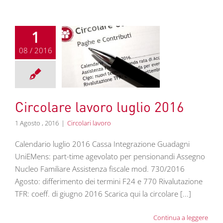
1
08 / 2016
re lavoro luglio
2016
colari lavoro
Circolare lavoro luglio 2016
1 Agosto , 2016
|
Circolari lavoro
Calendario luglio 2016 Cassa Integrazione Guadagni
UniEMens: part-time agevolato per pensionandi Assegno
Nucleo Familiare Assistenza fiscale mod. 730/2016
Agosto: differimento dei termini F24 e 770 Rivalutazione
TFR: coeff. di giugno 2016 Scarica qui la circolare [...]
Continua a leggere