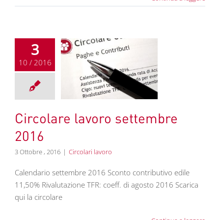
3
10 / 2016
olare lavoro
tembre 2016
colari lavoro
Circolare lavoro settembre
2016
3 Ottobre , 2016
|
Circolari lavoro
Calendario settembre 2016 Sconto contributivo edile
11,50% Rivalutazione TFR: coeff. di agosto 2016 Scarica
qui la circolare