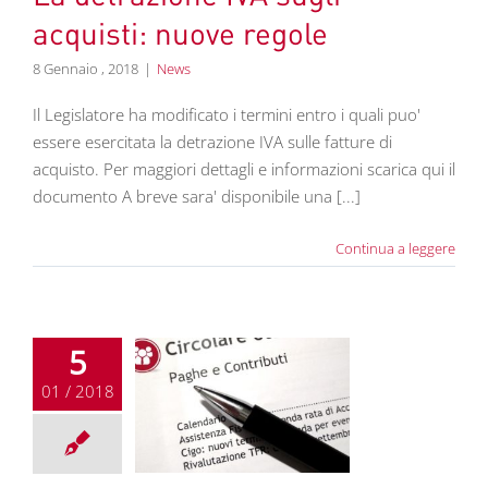
acquisti: nuove regole
8 Gennaio , 2018
|
News
Il Legislatore ha modificato i termini entro i quali puo'
essere esercitata la detrazione IVA sulle fatture di
acquisto. Per maggiori dettagli e informazioni scarica qui il
documento A breve sara' disponibile una [...]
Continua a leggere
5
01 / 2018
olare lavoro
embre 2017
colari lavoro