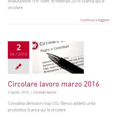
Rivalutazione TFR: coeff. di febbraio 2016 Scarica qui la
circolare
Continua a leggere
2
04 / 2016
re lavoro marzo
2016
colari lavoro
Circolare lavoro marzo 2016
2 Aprile , 2016
|
Circolari lavoro
Convalida dimissioni Irap CIG: Elenco addetti unità
produttiva Scarica qui la circolare