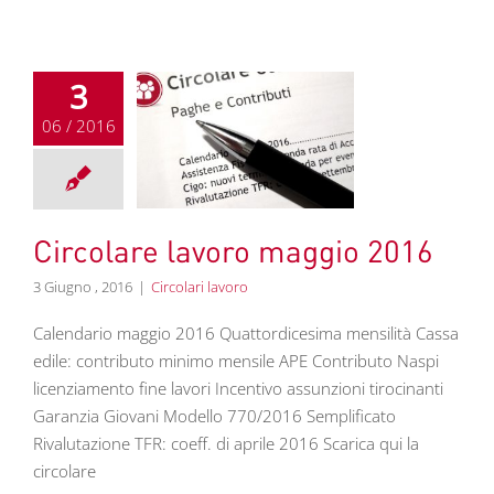
3
06 / 2016
re lavoro maggio
2016
colari lavoro
Circolare lavoro maggio 2016
3 Giugno , 2016
|
Circolari lavoro
Calendario maggio 2016 Quattordicesima mensilità Cassa
edile: contributo minimo mensile APE Contributo Naspi
licenziamento fine lavori Incentivo assunzioni tirocinanti
Garanzia Giovani Modello 770/2016 Semplificato
Rivalutazione TFR: coeff. di aprile 2016 Scarica qui la
circolare