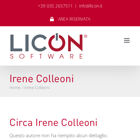
Salta
+39 035 2657511
|
info@licon.it
al
contenuto
AREA RISERVATA
Irene Colleoni
Home
Irene Colleoni
Circa
Irene Colleoni
Questo autore non ha riempito alcun dettaglio.