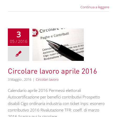
Continua a leggere
3
05 / 2016
re lavoro aprile
2016
colari lavoro
Circolare lavoro aprile 2016
3 Maggio , 2016
|
Circolari lavoro
Calendario aprile 2016 Permessi elettorali
Autocertificazione per benefici contributivi Prospetto
disabili Cigo ordinaria industria con ticket Inps: esonero
contributivo 2016 Rivalutazione TFR: coeff. di marzo
2016 Scarica qui la circolare