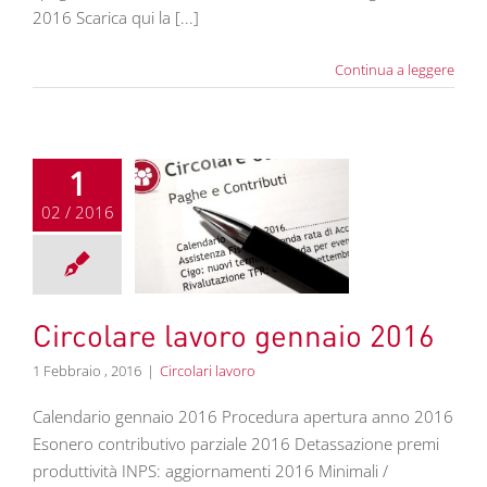
2016 Scarica qui la [...]
Continua a leggere
1
02 / 2016
olare lavoro
nnaio 2016
colari lavoro
Circolare lavoro gennaio 2016
1 Febbraio , 2016
|
Circolari lavoro
Calendario gennaio 2016 Procedura apertura anno 2016
Esonero contributivo parziale 2016 Detassazione premi
produttività INPS: aggiornamenti 2016 Minimali /