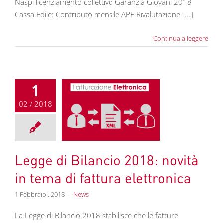
Naspi licenziamento collettivo Garanzia Giovani 2018
Cassa Edile: Contributo mensile APE Rivalutazione [...]
Continua a leggere
1
02 / 2018
i Bilancio 2018:
tà in tema di
ra elettronica
News
Legge di Bilancio 2018: novità
in tema di fattura elettronica
1 Febbraio , 2018
|
News
La Legge di Bilancio 2018 stabilisce che le fatture