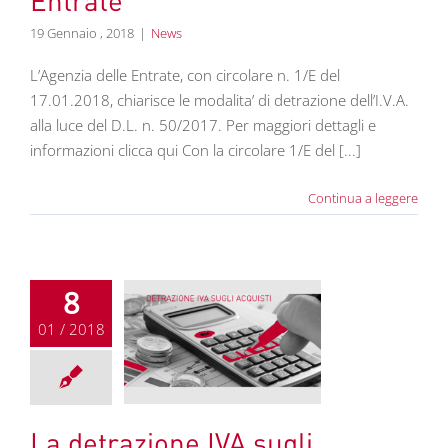
Entrate
19 Gennaio , 2018
|
News
L’Agenzia delle Entrate, con circolare n. 1/E del
17.01.2018, chiarisce le modalita’ di detrazione dell’I.V.A.
alla luce del D.L. n. 50/2017. Per maggiori dettagli e
informazioni clicca qui Con la circolare 1/E del [...]
Continua a leggere
8
01 / 2018
azione IVA sugli
i: nuove regole
News
La detrazione IVA sugli