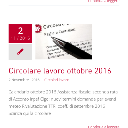
Continua a leggere
2
11 / 2016
e lavoro ottobre
2016
colari lavoro
Circolare lavoro ottobre 2016
2 Novembre , 2016
|
Circolari lavoro
Calendario ottobre 2016 Assistenza fiscale: seconda rata
di Acconto Irpef Cigo: nuovi termini domanda per eventi
meteo Rivalutazione TFR: coeff. di settembre 2016
Scarica qui la circolare
Continua a leggere