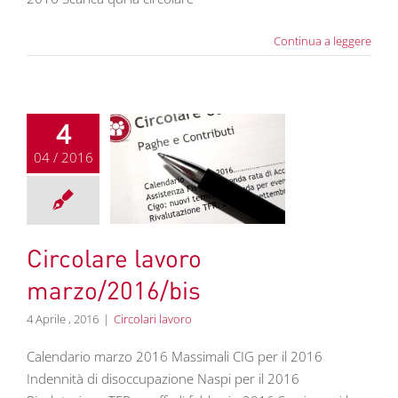
Continua a leggere
4
04 / 2016
olare lavoro
zo/2016/bis
colari lavoro
Circolare lavoro
marzo/2016/bis
4 Aprile , 2016
|
Circolari lavoro
Calendario marzo 2016 Massimali CIG per il 2016
Indennità di disoccupazione Naspi per il 2016