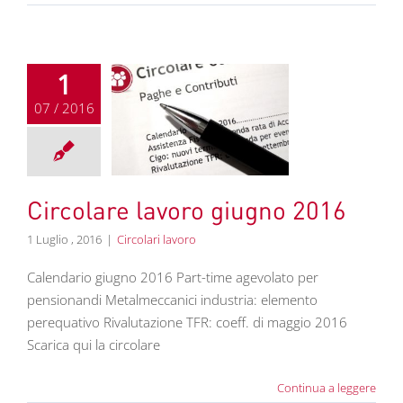
1
07 / 2016
re lavoro giugno
2016
colari lavoro
Circolare lavoro giugno 2016
1 Luglio , 2016
|
Circolari lavoro
Calendario giugno 2016 Part-time agevolato per
pensionandi Metalmeccanici industria: elemento
perequativo Rivalutazione TFR: coeff. di maggio 2016
Scarica qui la circolare
Continua a leggere