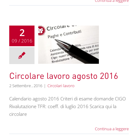
Continua a leggere
2
09 / 2016
re lavoro agosto
2016
colari lavoro
Circolare lavoro agosto 2016
2 Settembre , 2016
|
Circolari lavoro
Calendario agosto 2016 Criteri di esame domande CIGO
Rivalutazione TFR: coeff. di luglio 2016 Scarica qui la
circolare
Continua a leggere