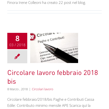
Finora Irene Colleoni ha creato 22 post nel blog.
8
03 / 2018
olare lavoro
raio 2018 bis
colari lavoro
Circolare lavoro febbraio 2018
bis
8 Marzo , 2018
|
Circolari lavoro
Circolare febbraio/2018/bis Paghe e Contributi Cassa
Edile: Contributo minimo mensile APE Scarica quì la